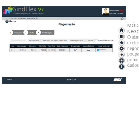
MÓDU
NEG
O sis
exclu
negoc
poupa
prime
dados